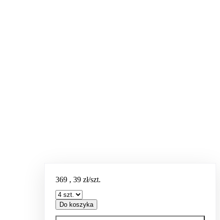
369
,
39
zł/szt.
Do koszyka