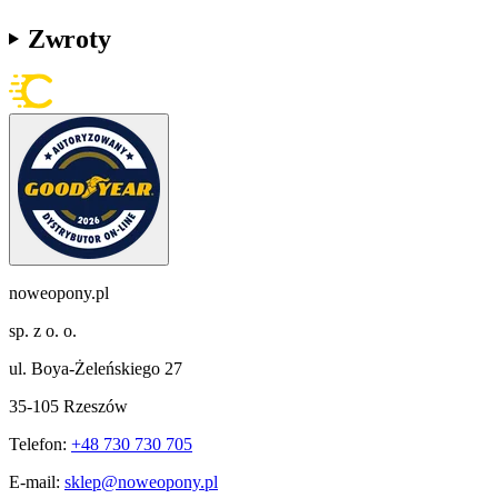
Zwroty
noweopony.pl
sp. z o. o.
ul. Boya-Żeleńskiego 27
35-105 Rzeszów
Telefon:
+48 730 730 705
E-mail:
sklep@noweopony.pl