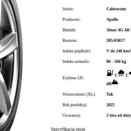
Sezon:
Całoroczne
Producent:
Apollo
Bieżnik:
Alnac 4G All
Rozmiar:
205/45R17
Indeks prędkości:
V do 240 km/
Indeks nośności:
88 - 560 kg
C
C
Etykieta UE:
dB
Wzmocnienie (XL):
Tak
Rok produkcji:
2025
Gwarancja:
2 lata od dat
Specyfikacja opon