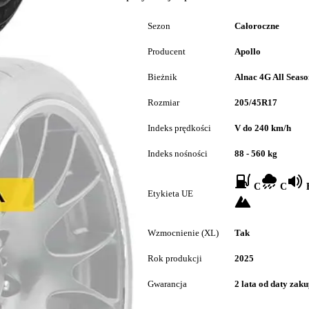
Sezon
Całoroczne
Producent
Apollo
Bieżnik
Alnac 4G All Seaso
Rozmiar
205/45R17
Indeks prędkości
V do 240 km/h
Indeks nośności
88 - 560 kg
C
C
B
Etykieta UE
Wzmocnienie (XL)
Tak
Rok produkcji
2025
Gwarancja
2 lata od daty zak