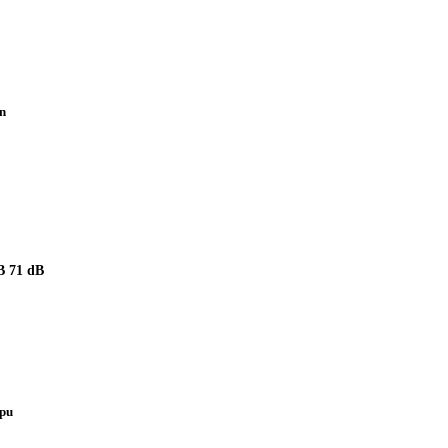
n
 71 dB
upu