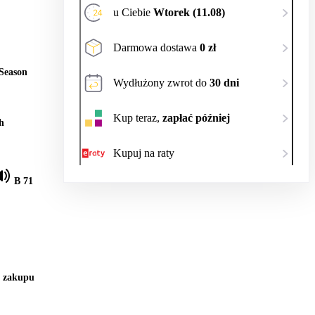
u Ciebie
Wtorek (11.08)
Darmowa dostawa
0 zł
 Season
Wydłużony zwrot do
30 dni
Kup teraz,
zapłać później
h
Kupuj na raty
B 71
y zakupu