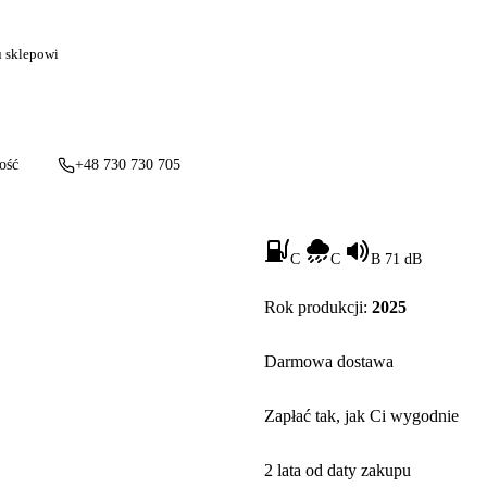
u sklepowi
ość
+48 730 730 705
C
C
B 71 dB
Rok produkcji:
2025
Darmowa dostawa
Zapłać tak, jak Ci wygodnie
2 lata od daty zakupu