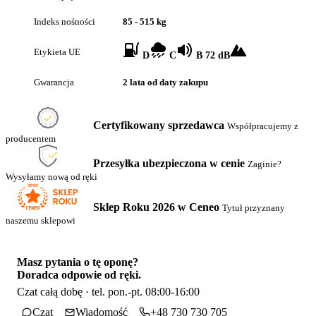
Indeks nośności
85 - 515 kg
Etykieta UE
D
C
B 72 dB
Gwarancja
2 lata od daty zakupu
Certyfikowany sprzedawca
Współpracujemy z
producentem
Przesyłka ubezpieczona w cenie
Zaginie?
Wysyłamy nową od ręki
Sklep Roku 2026 w Ceneo
Tytuł przyznany
naszemu sklepowi
Masz pytania o tę oponę?
Doradca odpowie od ręki.
Czat całą dobę · tel. pon.-pt. 08:00-16:00
Czat
Wiadomość
+48 730 730 705