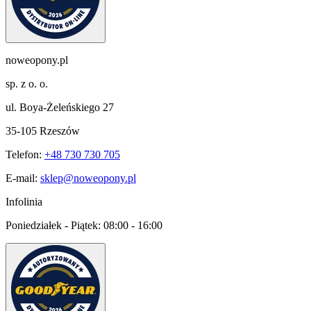
noweopony.pl
sp. z o. o.
ul. Boya-Żeleńskiego 27
35-105 Rzeszów
Telefon:
+48 730 730 705
E-mail:
sklep@noweopony.pl
Infolinia
Poniedziałek - Piątek:
08:00 - 16:00