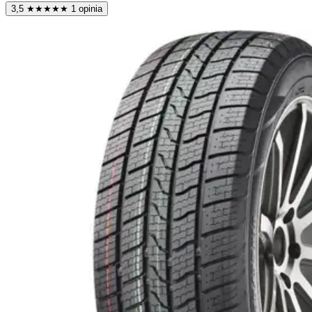
3,5
★
★
★
★
★
1 opinia