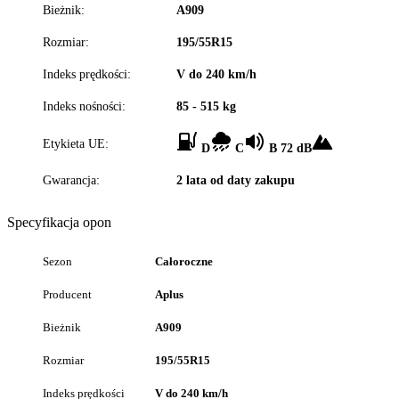
Bieżnik:
A909
Rozmiar:
195/55R15
Indeks prędkości:
V do 240 km/h
Indeks nośności:
85 - 515 kg
Etykieta UE:
D
C
B 72 dB
Gwarancja:
2 lata od daty zakupu
Specyfikacja opon
Sezon
Całoroczne
Producent
Aplus
Bieżnik
A909
Rozmiar
195/55R15
Indeks prędkości
V do 240 km/h