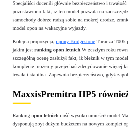
Specjaliści docenili głównie bezpieczeństwo i trwałoś
pozostawiono fakt, iż ten model pozwala na zaoszczędz
samochody dobrze radzą sobie na mokrej drodze, zmniej
model opon na wakacyjne wyjazdy.
Kolejna propozycja,
opony Bridgestone
Turanza T005 j
jakim jest
ranking opon letnich
.W zeszłym roku równi
szczególną ocenę zasłużył fakt, iż bieżnik w tym mod
komplecie możemy przejechać zdecydowanie więcej kil
trwała i stabilna. Zapewnia bezpieczeństwo, gdyż zapo
MaxxisPremitra HP5 równie
Ranking o
pon
letnich
dość wysoko umieścił model Maxx
dysponują zbyt dużym budżetem na nowym komplet opon