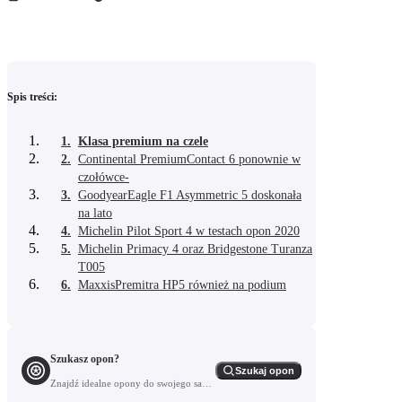
Spis treści:
1.
Klasa premium na czele
2.
Continental PremiumContact 6 ponownie w
czołówce-
3.
GoodyearEagle F1 Asymmetric 5 doskonała
na lato
4.
Michelin Pilot Sport 4 w testach opon 2020
5.
Michelin Primacy 4 oraz Bridgestone Turanza
T005
6.
MaxxisPremitra HP5 również na podium
Szukasz opon?
Szukaj opon
Znajdź idealne opony do swojego samochodu.