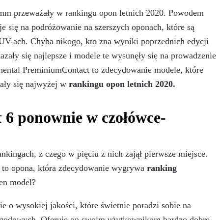
mm przeważały w rankingu opon letnich 2020. Powodem
e się na podróżowanie na szerszych oponach, które są
UV-ach. Chyba nikogo, kto zna wyniki poprzednich edycji
zały się najlepsze i modele te wysunęły się na prowadzenie
nental PreminiumContact to zdecydowanie modele, które
iały się najwyżej w
rankingu opon letnich 2020.
 6 ponownie w czołówce-
nkingach, z czego w pięciu z nich zajął pierwsze miejsce.
t to opona, która zdecydowanie wygrywa
ranking
ten model?
 o wysokiej jakości, które świetnie poradzi sobie na
ogodowych. Oferuje on swoim użytkownikom bardzo dobre