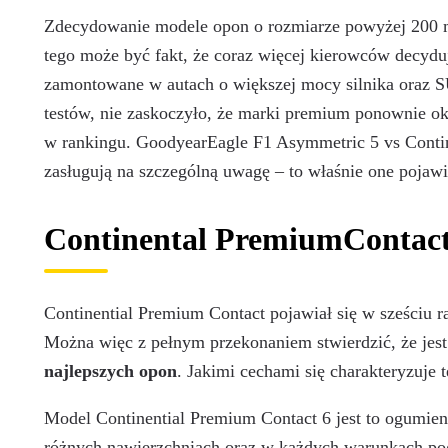
Zdecydowanie modele opon o rozmiarze powyżej 200 
tego może być fakt, że coraz więcej kierowców decyduj
zamontowane w autach o większej mocy silnika oraz S
testów, nie zaskoczyło, że marki premium ponownie oka
w rankingu. GoodyearEagle F1 Asymmetric 5 vs Conti
zasługują na szczególną uwagę – to właśnie one pojaw
Continental PremiumContact
Continential Premium Contact pojawiał się w sześciu ra
Można więc z pełnym przekonaniem stwierdzić, że jes
najlepszych opon
. Jakimi cechami się charakteryzuje 
Model Continential Premium Contact 6 jest to ogumienie
różnych nawierzchniach oraz w każdych warunkach p