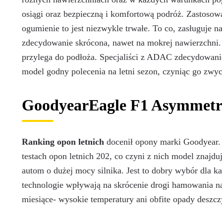
osiągi oraz bezpieczną i komfortową podróż. Zastosow
ogumienie to jest niezwykle trwałe. To co, zasługuje n
zdecydowanie skrócona, nawet na mokrej nawierzchni. 
przylega do podłoża. Specjaliści z ADAC zdecydowanie 
model godny polecenia na letni sezon, czyniąc go zwy
GoodyearEagle F1 Asymmetric
Ranking opon letnich
docenił opony marki Goodyear.
testach opon letnich 202, co czyni z nich model znaj
autom o dużej mocy silnika. Jest to dobry wybór dla k
technologie wpływają na skrócenie drogi hamowania na 
miesiące- wysokie temperatury ani obfite opady deszcz