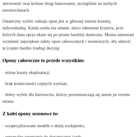
sterowność oraz krótsze drogi hamowania, szczególnie na suchych
nawierzchniach.
Ostateczny wybór rodzaju opon jest w głównej mierze kwestią
indywidualną. Każda osoba ma własne, nieco odmienne kryteria, przy
których dana opcja okaże się po prostu bardziej skuteczna. Można natomiast
wymienić największe zalety opon całorocznych i sezonowych, aby ułatwić
tę (często bardzo trudną) decyzję.
Opony całoroczne to przede wszystkim:
· niższe koszty eksploatacji,
· brak konieczności częstych wymian,
· dobry wybór dla kierowców, którzy przemieszczają się autem po terenie
miasta.
Z kolei opony sezonowe to:
· wyspecjalizowane modele o dużej wydajności,
· optymalne ogumienie do dynamicznej jazdy,