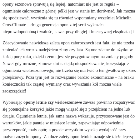
opony sezonowe sprawują się lepiej, natomiast nie jest to reguła –
ogumienie całoroczne z górnej półki jest w stanie im dorównać. Jak można
się spodziewać, wyróżnia się tu również wspomniany wcześniej Michelin
CrossClimate – druga generacja opon z tej serii wykazała
nieprawdopodobną trwałość, nawet przy długiej i intensywnej eksploatacji.
Zdecydowanie największą zaletą opon całorocznych jest fakt, że nie trzeba
zmieniać ich wraz z nadejściem zimy czy lata. Są one zdatne do użytku w
każdą porę roku, dzięki czemu jest się przygotowanym na zmiany pogody.
Nawet gdy mroźne, zimowe dni nadejdą niespodziewanie, korzystając z
ogumienia wielosezonowego, nie trzeba się martwić o ten gwałtowny okres
przejściowy. Poza tym jest to rozwiązanie bardzo ekonomiczne – na braku
konieczności tak częstej wymiany oraz wyważania kół można wiele
zaoszczędzić!
Wybierając
opony letnie czy wielosezonowe
zawsze powinno rozpatrywać
się potencjalne korzyści jakie mogą wiązać się z przejściem na jedne lub
drugie. Ogumienie letnie, jak sama nazwa wskazuje, przystosowane jest do
warunków, jakie panują w miesiące letnie, zapewniając odpowiednią
przyczepność, mały opór, a przede wszystkim wysoką wydajność przy
małym zużyciu opony. Za duże zalety opon letnich uznaje się także lepszą