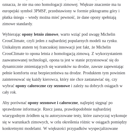
oznacza, że nie ma ono homologacji zimowej. Większe znaczenie ma tu
europejski symbol 3PMSF, przedstawiony w formie piktogramu góry i
płatka śniegu – wtedy można mieć pewność, że dane opony spełniają
zimowe standardy.
Wybierając
opony letnio zimowe
, warto wziąć pod uwagę Michelin
CrossClimate, czyli jeden z najbardziej popularnych modeli na rynku.
Unikalnym atutem tej francuskiej innowacji jest fakt, że Michelin
CrossClimate to opona letnia z homologacją zimową. Z wykorzystaniem
zaawansowanej technologii, opona ta jest w stanie przystosować się do
dynamicznie zmieniających się warunków na drodze, zawsze zapewniając
pełnie komfortu oraz bezpieczeństwa na drodze. Produktem tym powinien
zainteresować się każdy kierowca, który nie chce zastanawiać się, czy
wybrać
opony całoroczne czy sezonowe
i zależy na dobrych osiągach w
cały rok.
Aby porównać
opony sezonowe i całoroczne
, najlepiej sięgnąć po
sprawdzone informacje. Rzecz jasna, prawdopodobnie najbardziej
wiarygodnym źródłem są tu autoryzowane testy, które zazwyczaj wykonuje
się w warunkach zimowych, w celu określenia różnic w osiągach pomiędzy
konkretnymi modelami. W większości przypadków wyspecjalizowane