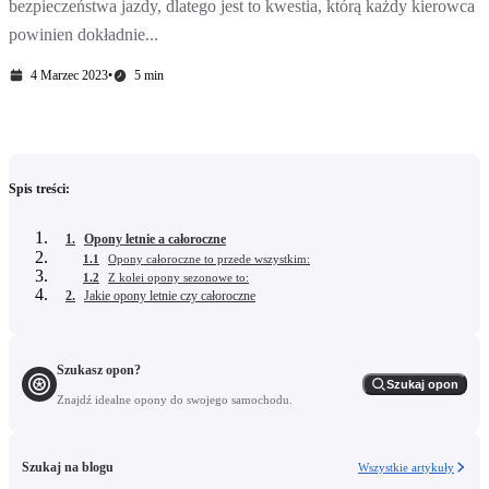
bezpieczeństwa jazdy, dlatego jest to kwestia, którą każdy kierowca
powinien dokładnie...
4 Marzec 2023
•
5 min
Spis treści:
1.
Opony letnie a całoroczne
1.1
Opony całoroczne to przede wszystkim:
1.2
Z kolei opony sezonowe to:
2.
Jakie opony letnie czy całoroczne
Szukasz opon?
Szukaj opon
Znajdź idealne opony do swojego samochodu.
Szukaj na blogu
Wszystkie artykuły