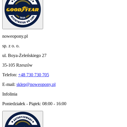
noweopony.pl
sp. z o. o.
ul. Boya-Żeleńskiego 27
35-105 Rzeszów
Telefon:
+48 730 730 705
E-mail:
sklep@noweopony.pl
Infolinia
Poniedziałek - Piątek:
08:00 - 16:00