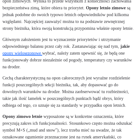
opon zimowych. Wynika to przede wszystkim z konieczności zachowania
bezpieczeństwa zimą, które obiera tu priorytet.
Opony letnio zimowe
są
jednak podobne do swoich typowo letnich odpowiedników pod kilkoma
względami. Najczęściej zauważyć można to na podstawie zewnętrznej
strony bieżnika, która swoją konstrukcją przypomina właśnie opony letnie.
Głównym założeniem jest tu wyznaczenie priorytetów i utrzymanie
odpowiedniego balansu przez cały rok. Zastanawiając się nad tym,
jakie
opony wielosezonowe
wybrać, należy zatem upewnić się, że będą one
funkcjonowały dobrze niezależnie od pogody, temperatury czy warunków
na drodze.
Cechą charakterystyczną na opon całorocznych jest wyraźne rozdzielenie
funkcji poszczególnych sekcji bieżnika, tak, aby dopasować go do
dowolnych warunków na drodze. Można zaobserwować tu rozbieżności,
takie jak ilość lamelek w poszczególnych punktach bądź obrys, który
odbiega od tego, co uznaje się za standardy w przypadku opon letnich.
Opony zimowo letnie
wyposażone są w konkretne oznaczenia, które
precyzują zakres ich funkcjonalności. Stosunkowo często można odszukać
symbol M+S („mud and snow”), lecz trzeba mieć na uwadze, że tak
oznakowane ogumienie przeznaczone jest na rynek amerykański, co