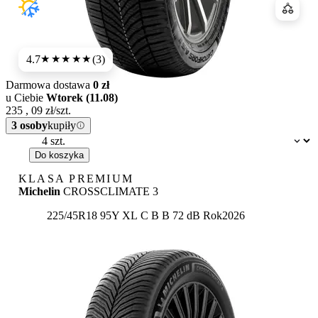
Porówn
4.7
(3)
★★★★★
Darmowa dostawa
0 zł
u Ciebie
Wtorek (11.08)
235
,
09
zł/szt.
3 osoby
kupiły
Dostępność:
Do koszyka
KLASA PREMIUM
Michelin
CROSSCLIMATE 3
Etykieta:
225/45R18 95Y XL
C
B
B 72 dB
Rok
2026