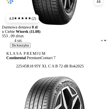
Porówn
4.8
(2)
★★★★★
Darmowa dostawa
0 zł
u Ciebie
Wtorek (11.08)
553
,
09
zł/szt.
Dostępność:
Do koszyka
KLASA PREMIUM
Continental
PremiumContact 7
Etykieta:
225/45R18 95Y XL
C
A
B 72 dB
Rok
2025