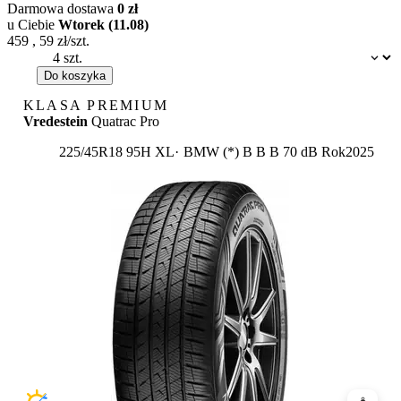
Darmowa dostawa
0 zł
u Ciebie
Wtorek (11.08)
459
,
59
zł/szt.
Dostępność:
Do koszyka
KLASA PREMIUM
Vredestein
Quatrac Pro
Etykieta:
225/45R18 95H XL
BMW (*)
B
B
B 70 dB
Rok
2025