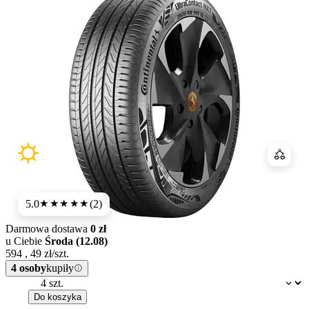
Porówn
5.0
(2)
★★★★★
Darmowa dostawa
0 zł
u Ciebie
Środa (12.08)
594
,
49
zł/szt.
4 osoby
kupiły
Dostępność:
Do koszyka