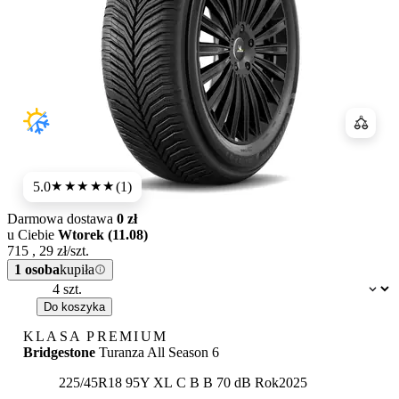
Porówn
5.0
(1)
★★★★★
Darmowa dostawa
0 zł
u Ciebie
Wtorek (11.08)
715
,
29
zł/szt.
1 osoba
kupiła
Dostępność:
Do koszyka
KLASA PREMIUM
Bridgestone
Turanza All Season 6
Etykieta:
225/45R18 95Y XL
C
B
B 70 dB
Rok
2025