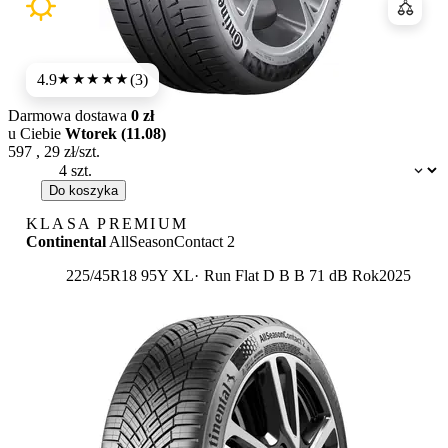
Porówn
4.9
(3)
★★★★★
Darmowa dostawa
0 zł
u Ciebie
Wtorek (11.08)
597
,
29
zł/szt.
Dostępność:
Do koszyka
KLASA PREMIUM
Continental
AllSeasonContact 2
Etykieta:
225/45R18 95Y XL
Run Flat
D
B
B 71 dB
Rok
2025