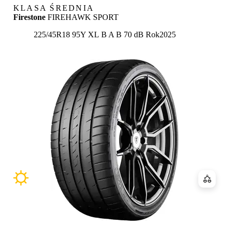
KLASA ŚREDNIA
Firestone
FIREHAWK SPORT
Etykieta:
225/45R18 95Y XL
B
A
B 70 dB
Rok
2025
Porówn