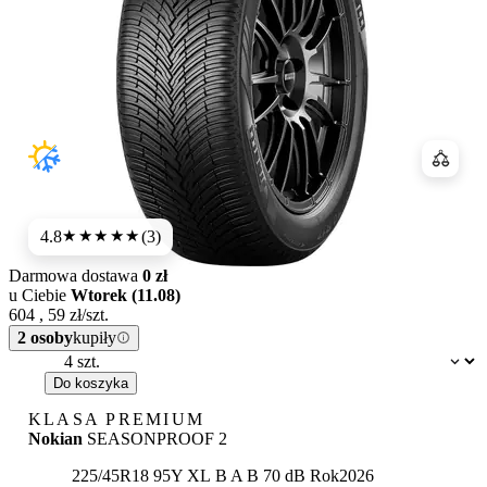
Porówn
4.8
(3)
★★★★★
Darmowa dostawa
0 zł
u Ciebie
Wtorek (11.08)
604
,
59
zł/szt.
2 osoby
kupiły
Dostępność:
Do koszyka
KLASA PREMIUM
Nokian
SEASONPROOF 2
Etykieta:
225/45R18 95Y XL
B
A
B 70 dB
Rok
2026