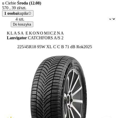
u Ciebie
Środa (12.08)
570
,
39
zł/szt.
1 osoba
kupiła
Dostępność:
Do koszyka
KLASA EKONOMICZNA
Lanvigator
CATCHFORS A/S 2
Etykieta:
225/45R18 95W XL
C
C
B 71 dB
Rok
2025