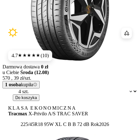
Porówn
4.7
(10)
★★★★★
Darmowa dostawa
0 zł
u Ciebie
Środa (12.08)
570
,
39
zł/szt.
1 osoba
kupiła
Dostępność:
Do koszyka
KLASA EKONOMICZNA
Tracmax
X-Privilo A/S TRAC SAVER
Etykieta:
225/45R18 95W XL
C
B
B 72 dB
Rok
2026