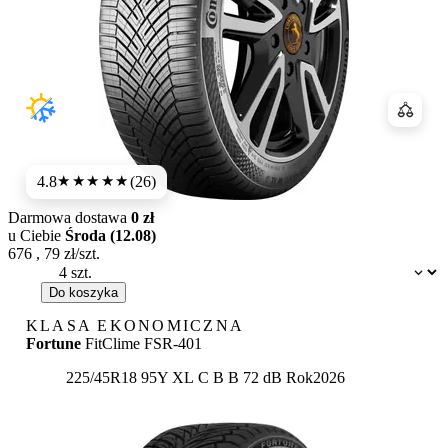
Porówn
4.8
(26)
★★★★★
Darmowa dostawa
0 zł
u Ciebie
Środa (12.08)
676
,
79
zł/szt.
Dostępność:
Do koszyka
KLASA EKONOMICZNA
Fortune
FitClime FSR-401
Etykieta:
225/45R18 95Y XL
C
B
B 72 dB
Rok
2026