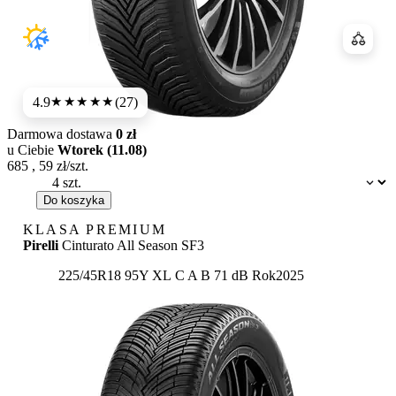
Porówn
4.9
(27)
★★★★★
Darmowa dostawa
0 zł
u Ciebie
Wtorek (11.08)
685
,
59
zł/szt.
Dostępność:
Do koszyka
KLASA PREMIUM
Pirelli
Cinturato All Season SF3
Etykieta:
225/45R18 95Y XL
C
A
B 71 dB
Rok
2025