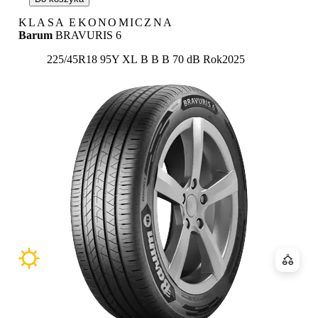
KLASA EKONOMICZNA
Barum
BRAVURIS 6
Etykieta:
225/45R18 95Y XL
B
B
B 70 dB
Rok
2025
Porówn