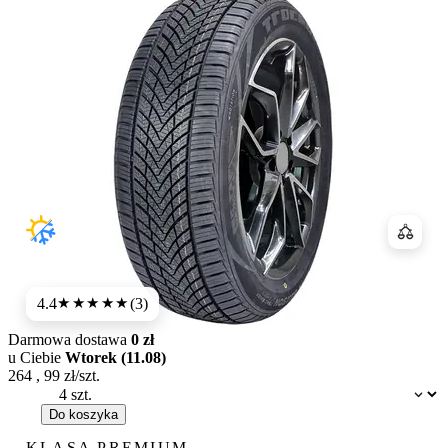
Porówn
4.4
(3)
★★★★
★
Darmowa dostawa
0 zł
u Ciebie
Wtorek (11.08)
264
,
99
zł/szt.
Dostępność:
Do koszyka
KLASA PREMIUM