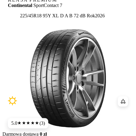
Continental
SportContact 7
Etykieta:
225/45R18 95Y XL
D
A
B 72 dB
Rok
2026
Porówn
5.0
(3)
★★★★★
Darmowa dostawa
0 zł