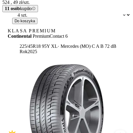
524
,
49
zł/szt.
11 osób
kupiło
Dostępność:
Do koszyka
KLASA PREMIUM
Continental
PremiumContact 6
Etykieta:
225/45R18 95Y XL
Mercedes (MO)
C
A
B 72 dB
Rok
2025