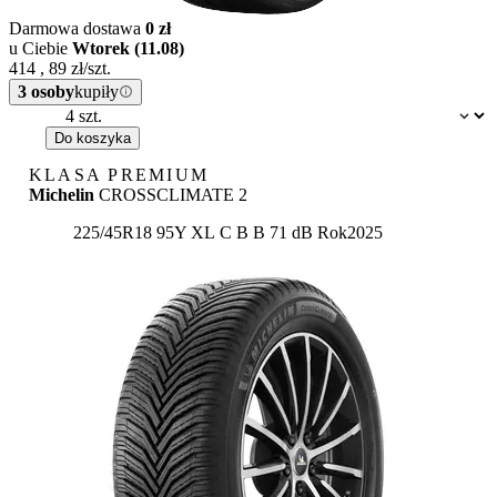
Darmowa dostawa
0 zł
u Ciebie
Wtorek (11.08)
414
,
89
zł/szt.
3 osoby
kupiły
Dostępność:
Do koszyka
KLASA PREMIUM
Michelin
CROSSCLIMATE 2
Etykieta:
225/45R18 95Y XL
C
B
B 71 dB
Rok
2025