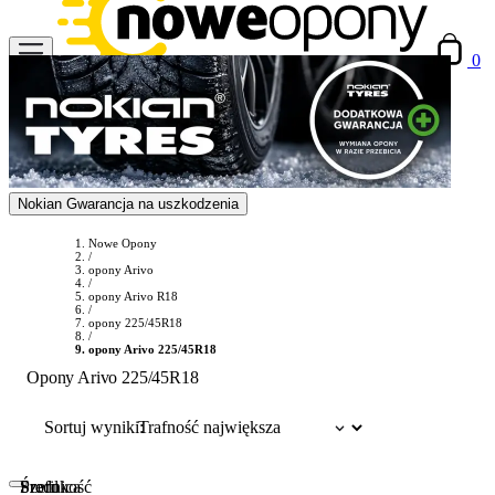
0
Nokian Gwarancja na uszkodzenia
Nowe Opony
/
opony Arivo
/
opony Arivo R18
/
opony 225/45R18
/
opony Arivo 225/45R18
Opony Arivo 225/45R18
Sortuj wyniki:
Szerokość
Profil
Średnica