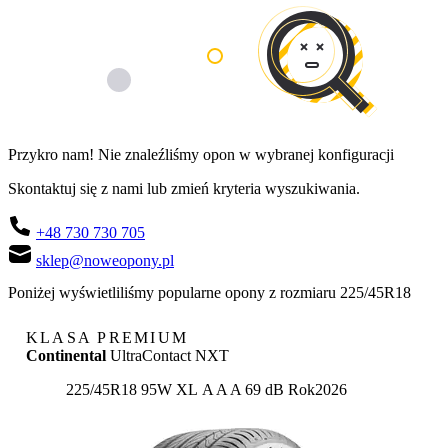
Przykro nam! Nie znaleźliśmy opon w wybranej konfiguracji
Skontaktuj się z nami lub zmień kryteria wyszukiwania.
+48 730 730 705
sklep@noweopony.pl
Poniżej wyświetliliśmy popularne opony z rozmiaru 225/45R18
KLASA PREMIUM
Continental
UltraContact NXT
Etykieta:
225/45R18 95W XL
A
A
A 69 dB
Rok
2026