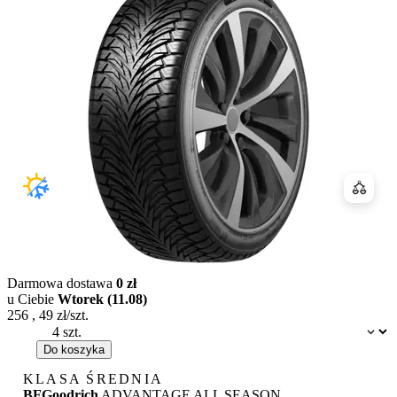
Porówn
Darmowa dostawa
0 zł
u Ciebie
Wtorek (11.08)
256
,
49
zł/szt.
Dostępność:
Do koszyka
KLASA ŚREDNIA
BFGoodrich
ADVANTAGE ALL SEASON