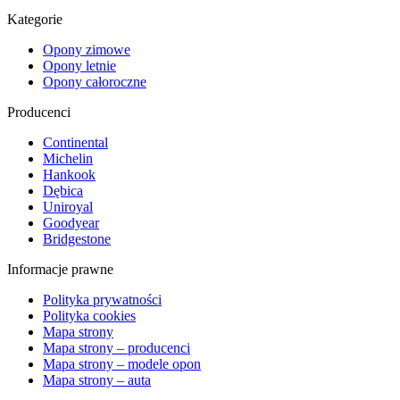
Kategorie
Opony zimowe
Opony letnie
Opony całoroczne
Producenci
Continental
Michelin
Hankook
Dębica
Uniroyal
Goodyear
Bridgestone
Informacje prawne
Polityka prywatności
Polityka cookies
Mapa strony
Mapa strony – producenci
Mapa strony – modele opon
Mapa strony – auta