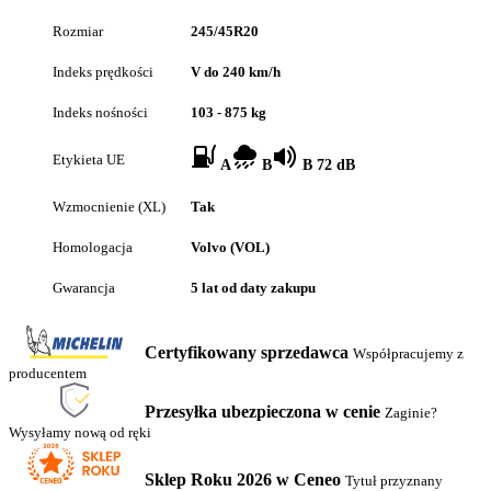
Rozmiar
245/45R20
Indeks prędkości
V do 240 km/h
Indeks nośności
103 - 875 kg
Etykieta UE
A
B
B 72 dB
Wzmocnienie (XL)
Tak
Homologacja
Volvo (VOL)
Gwarancja
5 lat od daty zakupu
Certyfikowany sprzedawca
Współpracujemy z
producentem
Przesyłka ubezpieczona w cenie
Zaginie?
Wysyłamy nową od ręki
Sklep Roku 2026 w Ceneo
Tytuł przyznany