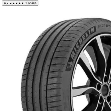
4,7
★
★
★
★
★
1 opinia