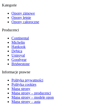
Kategorie
Opony zimowe
Opony letnie
Opony całoroczne
Producenci
Continental
Michelin
Hankook
Dębica
Uniroyal
Goodyear
Bridgestone
Informacje prawne
Polityka prywatności
Polityka cookies
Mapa strony
Mapa strony – producenci
Mapa strony – modele opon
Mapa strony – auta