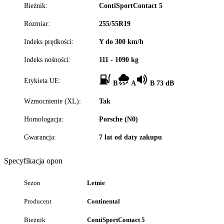
Bieżnik:
ContiSportContact 5
Rozmiar:
255/55R19
Indeks prędkości:
Y do 300 km/h
Indeks nośności:
111 - 1090 kg
Etykieta UE:
B
A
B 73 dB
Wzmocnienie (XL):
Tak
Homologacja:
Porsche (N0)
Gwarancja:
7 lat od daty zakupu
Specyfikacja opon
Sezon
Letnie
Producent
Continental
Bieżnik
ContiSportContact 5