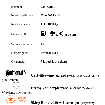
Rozmiar
255/55R19
Indeks prędkości
Y do 300 km/h
Indeks nośności
111 - 1090 kg
Etykieta UE
B
A
B 73 dB
Wzmocnienie (XL)
Tak
Homologacja
Porsche (N0)
Gwarancja
7 lat od daty zakupu
Certyfikowany sprzedawca
Współpracujemy z
producentem
Przesyłka ubezpieczona w cenie
Zaginie?
Wysyłamy nową od ręki
Sklep Roku 2026 w Ceneo
Tytuł przyznany