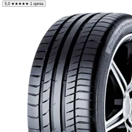
5,0
★
★
★
★
★
1 opinia