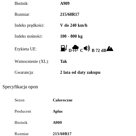
Bieżnik:
A909
Rozmiar:
215/60R17
Indeks prędkości:
V do 240 km/h
Indeks nośności:
100 - 800 kg
Etykieta UE:
D
C
B 72 dB
Wzmocnienie (XL):
Tak
Gwarancja:
2 lata od daty zakupu
Specyfikacja opon
Sezon
Całoroczne
Producent
Aplus
Bieżnik
A909
Rozmiar
215/60R17