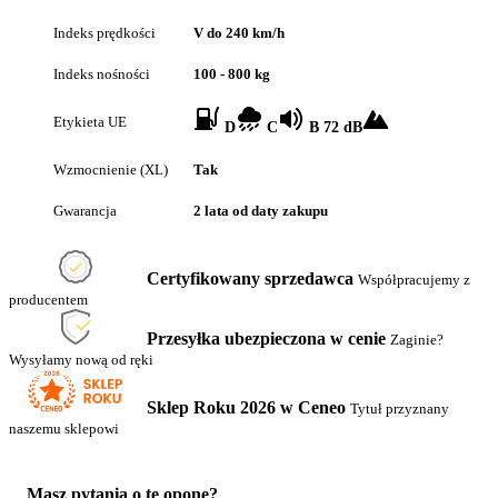
Indeks prędkości
V do 240 km/h
Indeks nośności
100 - 800 kg
Etykieta UE
D
C
B 72 dB
Wzmocnienie (XL)
Tak
Gwarancja
2 lata od daty zakupu
Certyfikowany sprzedawca
Współpracujemy z
producentem
Przesyłka ubezpieczona w cenie
Zaginie?
Wysyłamy nową od ręki
Sklep Roku 2026 w Ceneo
Tytuł przyznany
naszemu sklepowi
Masz pytania o tę oponę?