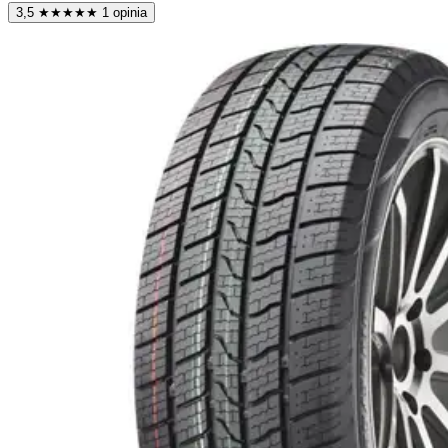
3,5
★
★
★
★
★
1 opinia