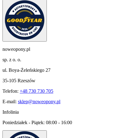
noweopony.pl
sp. z o. o.
ul. Boya-Żeleńskiego 27
35-105 Rzeszów
Telefon:
+48 730 730 705
E-mail:
sklep@noweopony.pl
Infolinia
Poniedziałek - Piątek:
08:00 - 16:00