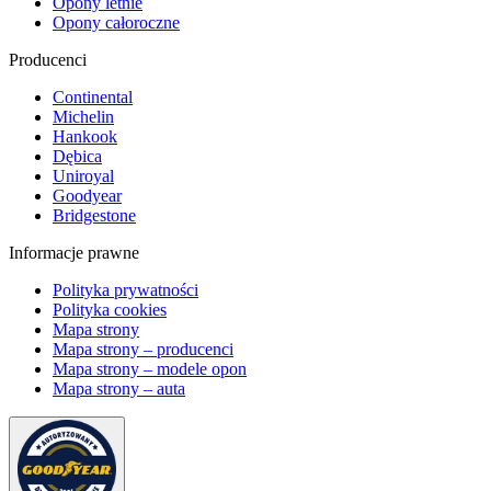
Opony letnie
Opony całoroczne
Producenci
Continental
Michelin
Hankook
Dębica
Uniroyal
Goodyear
Bridgestone
Informacje prawne
Polityka prywatności
Polityka cookies
Mapa strony
Mapa strony – producenci
Mapa strony – modele opon
Mapa strony – auta